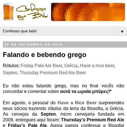
▼
22 DE SETEMBRO DE 2013
Falando e bebendo grego
Rótulos:
Friday Pale Ale Beer
,
Grécia
,
Have a nice beer
,
Septen
,
Thursday Premium Red Ale Beer
Eu não estou falando grego, mas no final vocês irão
concordar e comentar sobre
αυτά τα ωραία μπύρες!*
Em agosto, o pessoal do
Have a Nice Beer
surpreendeu
seus sócios trazendo rótulos da terra da filosofia, a Grécia.
As cervejas da
Septen
, micro cervejaria fundada em
2009, entregues aqui foram:
Thursday's Premium Red Ale
e
Friday's Pale Ale
. Agora vamos confessar e filosofar