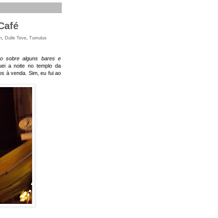
Café
m
,
Dulle Teve
,
Tumulus
o sobre alguns bares e
ei a noite no templo da
s à venda. Sim, eu fui ao