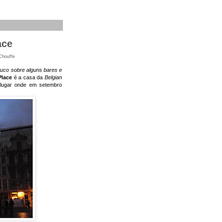
ace
Chouffe
uco sobre alguns bares e
Place
é a casa da
Belgian
 lugar onde em setembro