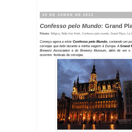
20 DE JUNHO DE 2012
Confesso pelo Mundo
: Grand Pl
Rótulos:
Bélgica
,
Belle-Vue Kriek
,
Confesso pelo mundo
,
Grand Place
,
La 
Começo agora a série
Confesso pelo Mundo
, contando um po
cervejas que bebi durante a minha viagem à Europa
. A
Grand 
Brewers Association
e do
Brewery Museum
, além de ser o
ocorrem festivais de cervejas.