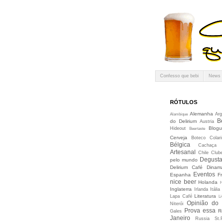
Confesso que bebi
News
RÓTULOS
Alemanha
Arg
Alambique
B
do Delirium
Austria
Blogu
Hideout
Beertaste
Cerveja
Boteco Colari
Bélgica
Cachaça
Artesanal
Chile
Club
Degusta
pelo mundo
Delirium Café
Dinam
Eventos
Espanha
F
nice beer
Holanda
Inglaterra
Irlanda
Itália
Literatura
Lapa Café
Li
Opinião do
Niterói
Prova essa
R
Gales
Janeiro
Russia
St.