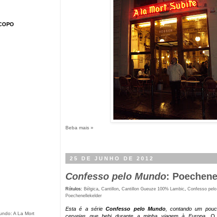
COPO
Beba mais »
25 DE JUNHO DE 2012
Confesso pelo Mundo
: Poechene
Rótulos:
Bélgica
,
Cantillon
,
Cantillon Gueuze 100% Lambic
,
Confesso pel
Poechenellekelder
Esta é a série
Confesso pelo Mundo
, contando um pouc
undo: A La Mort
cervejas que bebi durante a minha viagem à Europa
. O