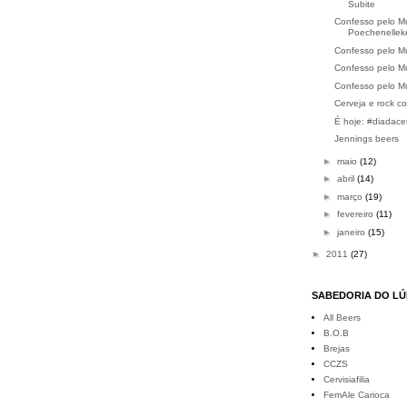
Subite
Confesso pelo M
Poechenellek
Confesso pelo M
Confesso pelo Mu
Confesso pelo M
Cerveja e rock c
É hoje: #diadacer
Jennings beers
►
maio
(12)
►
abril
(14)
►
março
(19)
►
fevereiro
(11)
►
janeiro
(15)
►
2011
(27)
SABEDORIA DO L
All Beers
B.O.B
Brejas
CCZS
Cervisiafilia
FemAle Carioca