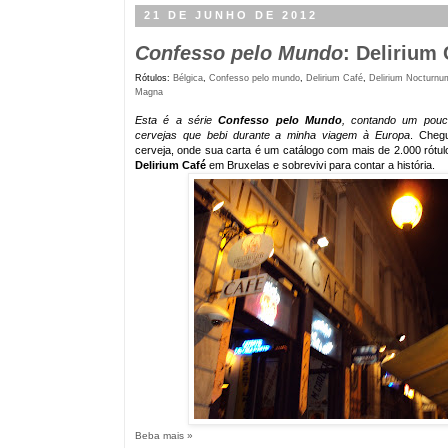
21 DE JUNHO DE 2012
Confesso pelo Mundo
: Delirium 
Rótulos:
Bélgica
,
Confesso pelo mundo
,
Delirium Café
,
Delirium Nocturnu
Magna
Esta é a série
Confesso pelo Mundo
, contando um pouc
cervejas que bebi durante a minha viagem à Europa
. Chegu
cerveja, onde sua carta é um catálogo com mais de 2.000 rótulo
Delirium Café
em Bruxelas e sobrevivi para contar a história.
Beba mais »