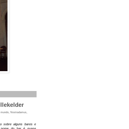
llekelder
o mundo
,
Nostradamus
,
o sobre alguns bares e
 nome do bar é quase