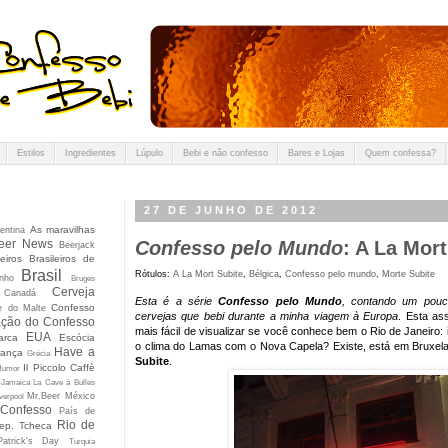
Estilos
Ingredientes
Lúpulo
Bebi e não confesso
Bares e Lojas
Quem confessa?
27 DE JUNHO DE 2012
As maravilhas
entina
eer News
Confesso pelo Mundo
: A La Mort
Beerjack
eiros Brasileiros de
Brasil
Rótulos:
A La Mort Subite
,
Bélgica
,
Confesso pelo mundo
,
Morte Subite
nho
Bruges
Cerveja
Canadá
Esta é a série
Confesso pelo Mundo
, contando um pouc
Confesso
e do Malte
cervejas que bebi durante a minha viagem à Europa
. Esta as
ção do Confesso
mais fácil de visualizar se você conhece bem o Rio de Janeiro
EUA
arca
Escócia
o clima do Lamas com o Nova Capela? Existe, está em Bruxe
Have a
rança
Grécia
Subite
.
Il Piccolo Caffè
Humor
Jamaica
La Cave à Bulles
Mr.Beer
México
verpool
 Confesso
País de
Rio de
ep. Tcheca
Patrick's Day
Turquia