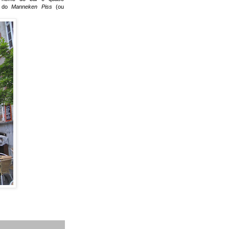
a do
Manneken Piss
(ou