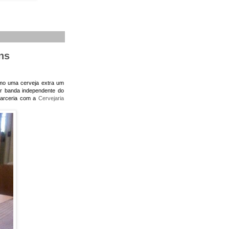
ns
omo uma cerveja extra um
or banda independente do
parceria com a
Cervejaria