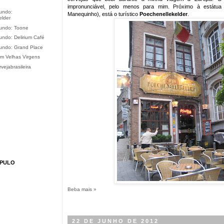
impronunciável, pelo menos para mim. Próximo à estátu
undo:
Manequinho)
, está o turístico
Poechenellekelder
.
elder
undo: Toone
ndo: Delirium Café
undo: Grand Place
om Velhas Virgens
vejabrasileira
ÚPULO
Beba mais »
22 DE JUNHO DE 2012