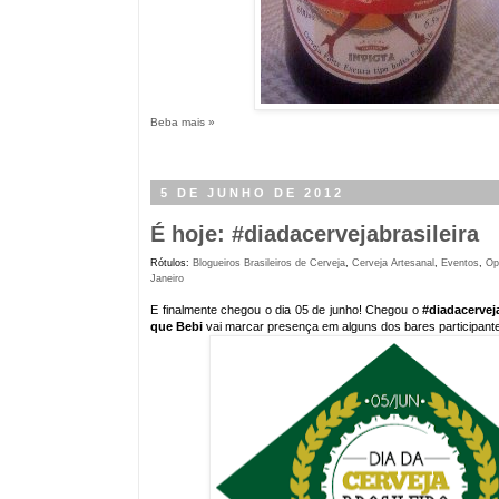
Beba mais »
5 DE JUNHO DE 2012
É hoje: #diadacervejabrasileira
Rótulos:
Blogueiros Brasileiros de Cerveja
,
Cerveja Artesanal
,
Eventos
,
Op
Janeiro
E finalmente chegou o dia 05 de junho! Chegou o
#diadacerveja
que Bebi
vai marcar presença em alguns dos bares participante