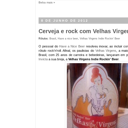
Beba mais »
8 DE JUNHO DE 2012
Cerveja e rock com Velhas Virge
Rótulos:
Brasil
,
Have a nice beer
,
Velhas Virgens Indie Rockin' Beer
O pessoal do
Have a Nice Beer
resolveu inovar, ao incluir c
rótulo rock'n'roll. Afinal, os paulistas do
Velhas Virgens
, a mai
Brasil, com 25 anos de carreira e bebedeiras, lançaram em 
Invicta
a sua breja, a
Velhas Virgens Indie Rockin' Beer
.