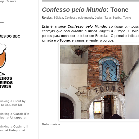
eja Caseira
Confesso pelo Mundo
: Toone
Rótulos:
Bélgica
,
Confesso pelo mundo
,
Judas
,
Taras Boulba
,
Toone
eer
Esta é a série
Confesso pelo Mundo
, contando um pouc
cervejas que bebi durante a minha viagem à Europa
. O livr
pontos para conhecer e beber em Bruxelas. O primeiro indicad
ÕES DO BBC
jornada é o
Toone
, e vamos entender o porquê.
drinking a Stout by
 at Batuque No
rinking a Classic IPA
eer at Untappd at
Beba mais »
drinking a Copinho II
eco at Untappd at