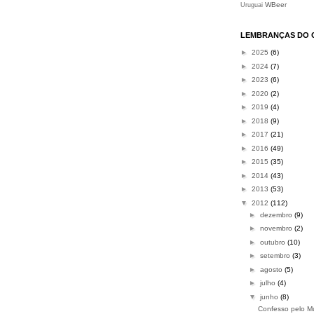
WBeer
Uruguai
LEMBRANÇAS DO 
►
2025
(6)
►
2024
(7)
►
2023
(6)
►
2020
(2)
►
2019
(4)
►
2018
(9)
►
2017
(21)
►
2016
(49)
►
2015
(35)
►
2014
(43)
►
2013
(53)
▼
2012
(112)
►
dezembro
(9)
►
novembro
(2)
►
outubro
(10)
►
setembro
(3)
►
agosto
(5)
►
julho
(4)
▼
junho
(8)
Confesso pelo M