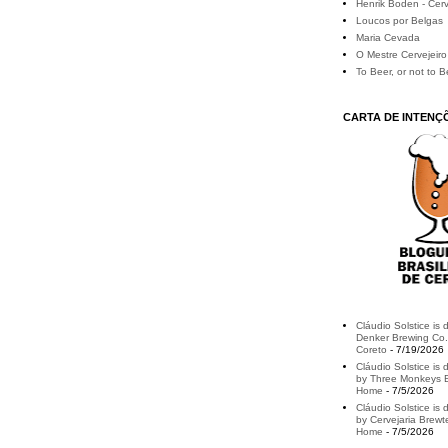
Henrik Boden - Cerv
Loucos por Belgas
Maria Cevada
O Mestre Cervejeiro
To Beer, or not to B
CARTA DE INTENÇ
Cláudio Solstice is 
Denker Brewing Co.
Coreto
- 7/19/2026
Cláudio Solstice is d
by Three Monkeys B
Home
- 7/5/2026
Cláudio Solstice is 
by Cervejaria Brewt
Home
- 7/5/2026