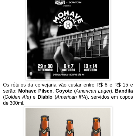
Os rótulos da cervejaria vão custar entre R$ 8 e R$ 15 e
serão:
Mohave Pilsen
,
Coyote
(
American Lager
),
Bandita
(
Golden Ale
) e
Diablo
(
American IPA
), servidos em copos
de 300ml.