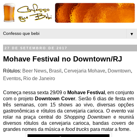
▼
27 DE SETEMBRO DE 2017
Mohave Festival no Downtown/RJ
Rótulos:
Beer News
,
Brasil
,
Cervejaria Mohave
,
Downtown
,
Eventos
,
Rio de Janeiro
Começa nessa sexta 29/09 o
Mohave Festival
, em conjunto
com o projeto
Downtown Cover
. Serão 6 dias de festa em
três semanas, com 15 shows ao vivo, diversas opções
gastronômicas e rótulos da cervejaria carioca. O evento vai
rolar na praça central do
Shopping Downtown
e reunirá
diversos rótulos da cervejaria carioca, bandas
covers
de
grandes nomes da música e
food trucks
para matar a fome.