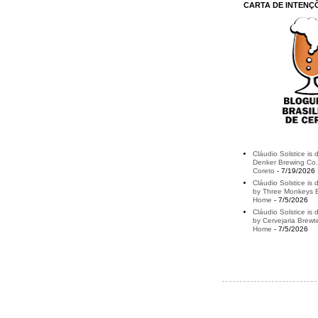
CARTA DE INTENÇ
Cláudio Solstice is 
Denker Brewing Co.
Coreto
- 7/19/2026
Cláudio Solstice is d
by Three Monkeys B
Home
- 7/5/2026
Cláudio Solstice is 
by Cervejaria Brewt
Home
- 7/5/2026