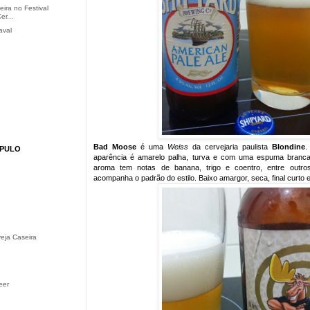
ira no Festival
er...
aval
Bad Moose
é uma
Weiss
da cervejaria paulista
Blondine
.
ÚPULO
aparência é amarelo palha, turva e com uma espuma branc
aroma tem notas de banana, trigo e coentro, entre outro
acompanha o padrão do estilo. Baixo amargor, seca, final curto 
eja Caseira
eer