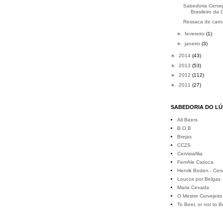
Sabedoria Cerveje
Brasileiro da C
Ressaca de carn
►
fevereiro
(1)
►
janeiro
(3)
►
2014
(43)
►
2013
(53)
►
2012
(112)
►
2011
(27)
SABEDORIA DO L
All Beers
B.O.B
Brejas
CCZS
Cervisiafilia
FemAle Carioca
Henrik Boden - Cerv
Loucos por Belgas
Maria Cevada
O Mestre Cervejeiro
To Beer, or not to B