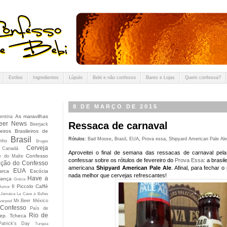
Estilos
Ingredientes
Lúpulo
Bebi e não confesso
Bares e Lojas
Quem confessa?
8 DE MARÇO DE 2015
As maravilhas
entina
eer News
Ressaca de carnaval
Beerjack
eiros Brasileiros de
Brasil
Rótulos:
Bad Moose
,
Brasil
,
EUA
,
Prova essa
,
Shipyard American Pale Ale
nho
Bruges
Cerveja
Canadá
Aproveitei o final de semana das ressacas de carnaval pel
Confesso
e do Malte
confessar sobre os rótulos de fevereiro do
Prova Essa
: a brasil
ção do Confesso
americana
Shipyard American Pale Ale
. Afinal, para fechar 
EUA
arca
Escócia
nada melhor que cervejas refrescantes!
Have a
rança
Grécia
Il Piccolo Caffè
Humor
Jamaica
La Cave à Bulles
Mr.Beer
México
verpool
 Confesso
País de
Rio de
ep. Tcheca
Patrick's Day
Turquia