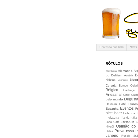
Confesso que bebi
News
RÓTULOS
Alemanha
Arg
Alambique
B
do Delirium
Austria
Blogu
Hideout
Beertaste
Cerveja
Boteco Colari
Bélgica
Cachaça
Artesanal
Chile
Club
Degusta
pelo mundo
Delirium Café
Dinam
Eventos
Espanha
F
nice beer
Holanda
Inglaterra
Irlanda
Itália
Literatura
Lapa Café
Li
Opinião do
Niterói
Prova essa
R
Gales
Janeiro
Russia
St.