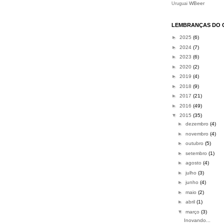
WBeer
Uruguai
LEMBRANÇAS DO 
►
2025
(6)
►
2024
(7)
►
2023
(6)
►
2020
(2)
►
2019
(4)
►
2018
(9)
►
2017
(21)
►
2016
(49)
▼
2015
(35)
►
dezembro
(4)
►
novembro
(4)
►
outubro
(5)
►
setembro
(1)
►
agosto
(4)
►
julho
(3)
►
junho
(4)
►
maio
(2)
►
abril
(1)
▼
março
(3)
Inovando...