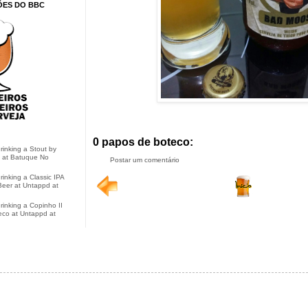
ÕES DO BBC
0 papos de boteco:
drinking a Stout by
 at Batuque No
Postar um comentário
rinking a Classic IPA
eer at Untappd at
drinking a Copinho II
eco at Untappd at