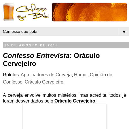
▼
15 DE AGOSTO DE 2015
Confesso Entrevista:
Oráculo
Cervejeiro
Rótulos:
Apreciadores de Cerveja
,
Humor
,
Opinião do
Confesso
,
Oráculo Cervejeiro
A cerveja envolve muitos mistérios, mas acredite, todos já
foram desvendados pelo
Oráculo Cervejeiro
.