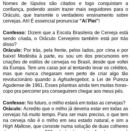
Nomes de lúpulos são citados e logo conquistam a
confiança, podendo assim trazer mais seguidores para o
Oráculo, que transmite o verdadeiro ensinamento sobre
cervejas. Ah! É essencial pronunciar
“Ai´Piei”
!
Confesso:
Dizem que a Escola Brasileira de Cerveja está
sendo criada, o Oráculo Cervejeiro também está por trás
disso?
Oráculo:
Por trás, pela frente, pelos lados, por cima e por
baixo! Modéstia à parte, eu sou um dos precursores em
criações de estilos de cervejas no Brasil, desde que voltei
da Europa. Tem uns caras por aí tentando levar os créditos,
mas que nunca chegaram nem perto de criar algo tão
revolucionário quando a
Aghudesgebot
, a Lei de Pureza
Agudense de 1961. Esses pilantras ainda tem muitas
horas-
copo
pra percorrer pra conseguirem chegar aos meus pés.
Confesso:
No futuro, o milho estará em todas as cervejas?
Oráculo:
Acredito que o milho já deveria estar em todas as
cervejas há muito tempo. Para ser mais preciso, o que tem
na cerveja não é o milho em seu estado natural, e sim a
High Maltose
, que consiste numa solução de duas colheres