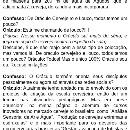
de maisena para 200 ml de água de Agudos, que é
adicionada à cerveja, deixando-a mais incorporada.
Confesso:
De Oráculo Cervejeiro e Louco, todos temos um
pouco?
Oráculo:
Está me chamando de louco?!!!!
(Pausa. Nesse momento o Oráculo sai muito do sério, e
joga um copo de cerveja contra o espelho da sala).
Desculpe, é que não reajo bem a esse tipo de colocação,
mas vamos lá. De oráculo cervejeiro e louco, todos temos
um pouco? Oráculo: Todos! Mas o único 100% Oráculo sou
eu. Recuse imitações!
Confesso:
O Oráculo também orienta seus discípulos
pessoalmente ou agora só através das redes sociais?
Oráculo:
Atualmente tenho andado muito envolvido com os
projetos de criação da escola cervejeira, então dei um
tempo nas atividades pedagógicas. Mas em breve
anunciarei na minha página a abertura de cursos
inovadores no mercado cervejeiro brasileiro, como "Análise
Sensorial de Ar e Água", "Produção de cervejas extremas e
esdrúxulas" e o mais importante para os gestores das
microcervejarias brasileiras "Gestão avançada de lobistas e