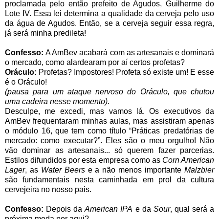
proclamada pelo então prefeito de Agudos, Guilherme do
Lote IV. Essa lei determina a qualidade da cerveja pelo uso
da água de Agudos. Então, se a cerveja seguir essa regra,
já será minha predileta!
Confesso:
A AmBev acabará com as artesanais e dominará
o mercado, como alardearam por aí certos profetas?
Oráculo:
Profetas? Impostores! Profeta só existe um! E esse
é o Oráculo!
(pausa para um ataque nervoso do Oráculo, que chutou
uma cadeira nesse momento)
.
Desculpe, me excedi, mas vamos lá. Os executivos da
AmBev frequentaram minhas aulas, mas assistiram apenas
o módulo 16, que tem como título “Práticas predatórias de
mercado: como executar?”. Eles são o meu orgulho! Não
vão dominar as artesanais... só querem fazer parcerias.
Estilos difundidos por esta empresa como as
Corn American
Lager
, as
Water Beers
e a não menos importante
Malzbier
são fundamentais nesta caminhada em prol da cultura
cervejeira no nosso pais.
Confesso:
Depois da
American IPA
e da
Sour
, qual será a
próxima moda por aqui?