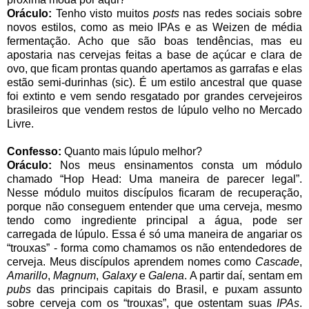
Oráculo:
Tenho visto muitos
posts
nas redes sociais sobre
novos estilos, como as meio IPAs e as Weizen de média
fermentação. Acho que são boas tendências, mas eu
apostaria nas cervejas feitas a base de açúcar e clara de
ovo, que ficam prontas quando apertamos as garrafas e elas
estão semi-durinhas (sic). É um estilo ancestral que quase
foi extinto e vem sendo resgatado por grandes cervejeiros
brasileiros que vendem restos de lúpulo velho no Mercado
Livre.
Confesso:
Quanto mais lúpulo melhor?
Oráculo:
Nos meus ensinamentos consta um módulo
chamado “Hop Head: Uma maneira de parecer legal”.
Nesse módulo muitos discípulos ficaram de recuperação,
porque não conseguem entender que uma cerveja, mesmo
tendo como ingrediente principal a água, pode ser
carregada de lúpulo. Essa é só uma maneira de angariar os
“trouxas” - forma como chamamos os não entendedores de
cerveja. Meus discípulos aprendem nomes como
Cascade
,
Amarillo
,
Magnum
,
Galaxy
e
Galena
. A partir daí, sentam em
pubs
das principais capitais do Brasil, e puxam assunto
sobre cerveja com os “trouxas”, que ostentam suas
IPAs
.