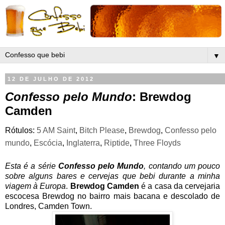
▼
12 DE JULHO DE 2012
Confesso pelo Mundo
: Brewdog
Camden
Rótulos:
5 AM Saint
,
Bitch Please
,
Brewdog
,
Confesso pelo
mundo
,
Escócia
,
Inglaterra
,
Riptide
,
Three Floyds
Esta é a série
Confesso pelo Mundo
, contando um pouco
sobre alguns bares e cervejas que bebi durante a minha
viagem à Europa
.
Brewdog Camden
é a casa da cervejaria
escocesa Brewdog no bairro mais bacana e descolado de
Londres, Camden Town.