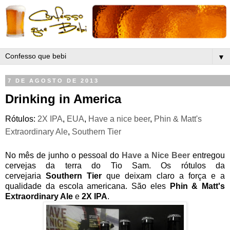
▼
7 DE AGOSTO DE 2013
Drinking in America
Rótulos:
2X IPA
,
EUA
,
Have a nice beer
,
Phin & Matt's
Extraordinary Ale
,
Southern Tier
No mês de junho o pessoal do
Have a Nice Beer
entregou
cervejas da terra do Tio Sam. Os rótulos da
cervejaria
Southern Tier
que deixam claro a força e a
qualidade da escola americana. São eles
Phin & Matt's
Extraordinary Ale
e
2X IPA
.