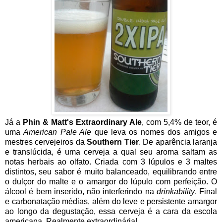
Já a
Phin & Matt's Extraordinary Ale
, com 5,4% de teor, é
uma
American Pale Ale
que leva os nomes dos amigos e
mestres cervejeiros da
Southern Tier
. De aparência laranja
e translúcida, é uma cerveja a qual seu aroma saltam as
notas herbais ao olfato. Criada com 3 lúpulos e 3 maltes
distintos, seu sabor é muito balanceado, equilibrando entre
o dulçor do malte e o amargor do lúpulo com perfeição. O
álcool é bem inserido, não interferindo na
drinkability
. Final
e carbonatação médias, além do leve e persistente amargor
ao longo da degustação, essa cerveja é a cara da escola
americana. Realmente extraordinária!