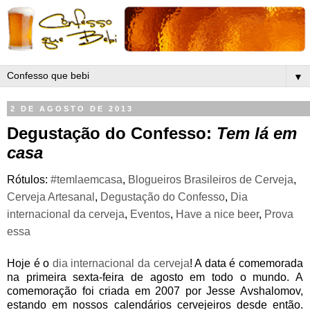
▼
2 DE AGOSTO DE 2013
Degustação do Confesso:
Tem lá em
casa
Rótulos:
#temlaemcasa
,
Blogueiros Brasileiros de Cerveja
,
Cerveja Artesanal
,
Degustação do Confesso
,
Dia
internacional da cerveja
,
Eventos
,
Have a nice beer
,
Prova
essa
Hoje é o
dia internacional da cerveja
! A data é comemorada
na primeira sexta-feira de agosto em todo o mundo. A
comemoração foi criada em 2007 por Jesse Avshalomov,
estando em nossos calendários cervejeiros desde então.