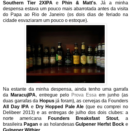
Southern Tier 2XIPA
e
Phin & Matt's
. Já a minha
despensa estava um pouco mais abarrotada antes da visita
do Papa ao Rio de Janeiro (os dois dias de feriado na
cidade esvaziaram um pouco o estoque).
Na estante da minha despensa, ainda tenho uma garrafa
da
MaracujIPA
, entregue pelo
Prova Essa
em junho (as
duas garrafas da
Hopus
já foram), as cervejas da Founders
All Day IPA
e
Dry Hopped Pale Ale
(que eu comprei no
Delibeer 2013) e as entregas de julho dos dois clubes: a
norte americana
Founders Breaksfast Stout
, a
brasileira
Pagan
e as holandesas
Gulpener Herfst Bock
e
Gulpener Witbier
.