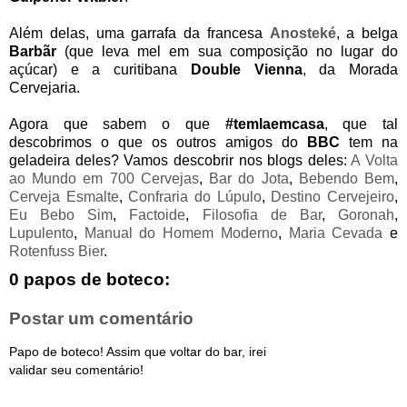
Além delas, uma garrafa da francesa
Anosteké
, a belga
Barbãr
(que leva mel em sua composição no lugar do
açúcar) e a curitibana
Double Vienna
, da Morada
Cervejaria.
Agora que sabem o que
#temlaemcasa
, que tal
descobrimos o que os outros amigos do
BBC
tem na
geladeira deles? Vamos descobrir nos blogs deles:
A Volta
ao Mundo em 700 Cervejas
,
Bar do Jota
,
Bebendo Bem
,
Cerveja Esmalte
,
Confraria do Lúpulo
,
Destino Cervejeiro
,
Eu Bebo Sim
,
Factoide
,
Filosofia de Bar
,
Goronah
,
Lupulento
,
Manual do Homem Moderno
,
Maria Cevada
e
Rotenfuss Bier
.
0 papos de boteco:
Postar um comentário
Papo de boteco! Assim que voltar do bar, irei
validar seu comentário!