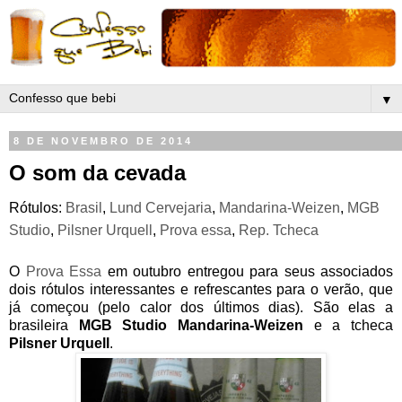
▼
8 DE NOVEMBRO DE 2014
O som da cevada
Rótulos:
Brasil
,
Lund Cervejaria
,
Mandarina-Weizen
,
MGB
Studio
,
Pilsner Urquell
,
Prova essa
,
Rep. Tcheca
O
Prova Essa
em outubro entregou para seus associados
dois rótulos interessantes e refrescantes para o verão, que
já começou (pelo calor dos últimos dias). São elas a
brasileira
MGB Studio Mandarina-Weizen
e a tcheca
Pilsner Urquell
.