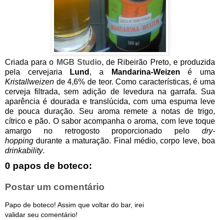
Criada para o
MGB Studio
, de Ribeirão Preto, e produzida
pela cervejaria
Lund
, a
Mandarina-Weizen
é uma
Kristallweizen
de 4,6% de teor. Como características, é uma
cerveja filtrada, sem adição de levedura na garrafa. Sua
aparência é dourada e translúcida, com uma espuma leve
de pouca duração. Seu aroma remete a notas de trigo,
cítrico e pão. O sabor acompanha o aroma, com leve toque
amargo no retrogosto proporcionado pelo
dry-
hopping
durante a maturação. Final médio, corpo leve, boa
drinkability
.
0 papos de boteco:
Postar um comentário
Papo de boteco! Assim que voltar do bar, irei
validar seu comentário!