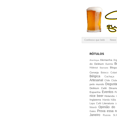
Confesso que bebi
News
RÓTULOS
Alemanha
Arg
Alambique
B
do Delirium
Austria
Blogu
Hideout
Beertaste
Cerveja
Boteco Colari
Bélgica
Cachaça
Artesanal
Chile
Club
Degusta
pelo mundo
Delirium Café
Dinam
Eventos
Espanha
F
nice beer
Holanda
Inglaterra
Irlanda
Itália
Literatura
Lapa Café
Li
Opinião do
Niterói
Prova essa
R
Gales
Janeiro
Russia
St.