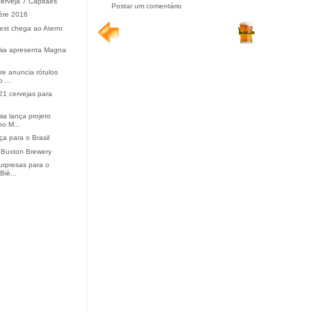
erveja 7 Capitães
Postar um comentário
ère 2016
Fest chega ao Aterro
mia apresenta Magna
re anuncia rótulos
 ...
1 cervejas para
ia lança projeto
no M...
a para o Brasil
 Buxton Brewery
surpresas para o
Biè...