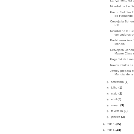
Lançamento da c
Mondial de La Bi
Pôr do Sol Bier 
do Flamengo
Cervejaria Bohe
Pils
Mondial de la Biè
vencedores do
Bodebrown leva 2
Mondial
Cervejaria Bohem
Master Class 
Page 24 da Franç
Novos rótulos da
Jeffrey prepara 
Mondial de la 
►
setembro
(7)
►
julho
(1)
►
maio
(2)
►
abril
(7)
►
março
(3)
►
fevereiro
(3)
►
janeiro
(3)
►
2015
(35)
►
2014
(43)