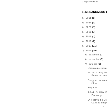
WBeer
Uruguai
LEMBRANÇAS DO 
►
2025
(6)
►
2024
(7)
►
2023
(6)
►
2020
(2)
►
2019
(4)
►
2018
(9)
►
2017
(21)
▼
2016
(49)
►
dezembro
(2)
►
novembro
(5)
▼
outubro
(16)
Dogma quebrand
Tibaya Cervejaria
Beer com mo
Berggren lança a
Stout
Hop Lab
Pôr do Sol Bier F
Flamengo
2º Festival da Ce
Canoas Shop