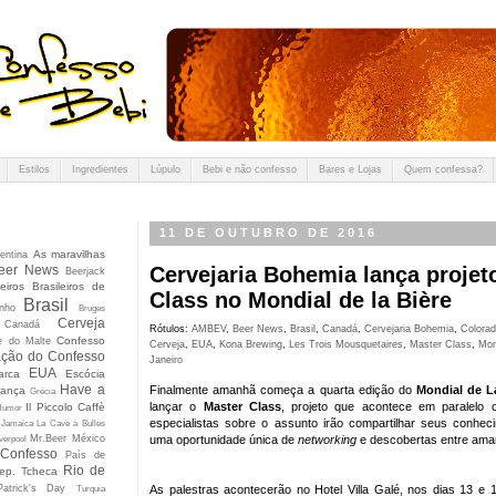
Estilos
Ingredientes
Lúpulo
Bebi e não confesso
Bares e Lojas
Quem confessa?
11 DE OUTUBRO DE 2016
As maravilhas
entina
eer News
Cervejaria Bohemia lança projet
Beerjack
eiros Brasileiros de
Class no Mondial de la Bière
Brasil
nho
Bruges
Cerveja
Canadá
Rótulos:
AMBEV
,
Beer News
,
Brasil
,
Canadá
,
Cervejaria Bohemia
,
Colora
Confesso
e do Malte
Cerveja
,
EUA
,
Kona Brewing
,
Les Trois Mousquetaires
,
Master Class
,
Mon
ção do Confesso
Janeiro
EUA
arca
Escócia
Have a
Finalmente amanhã começa a quarta edição do
Mondial de L
rança
Grécia
lançar o
Master Class
, projeto que acontece em paralelo
Il Piccolo Caffè
Humor
especialistas sobre o assunto irão compartilhar seus conhec
Jamaica
La Cave à Bulles
Mr.Beer
México
uma oportunidade única de
networking
e descobertas entre ama
verpool
 Confesso
País de
Rio de
ep. Tcheca
Patrick's Day
As palestras acontecerão no Hotel Villa Galé, nos dias 13 e 
Turquia