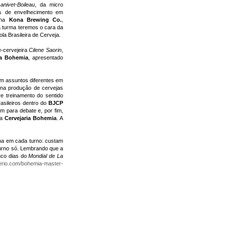
anivet-Boileau
, da micro
as de envelhecimento em
ana
Kona Brewing Co.
,
ra turma teremos o cara da
la Brasileira de Cerveja.
-cervejeira
Cilene Saorin
,
ia Bohemia
, apresentado
om assuntos diferentes em
 na produção de cervejas
e treinamento do sentido
asileiros dentro do
BJCP
m para debate e, por fim,
da
Cervejaria Bohemia
. A
ma em cada turno: custam
urno só. Lembrando que a
inco dias do
Mondial de La
erio.com/
bohemia-master-