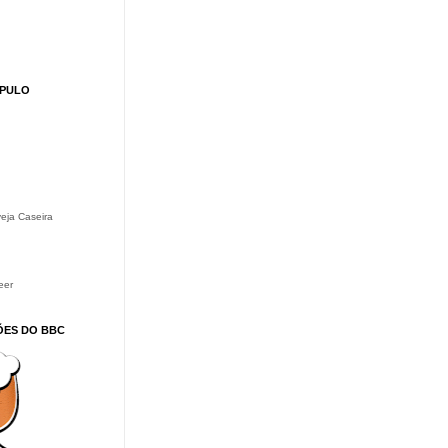
ÚPULO
eja Caseira
eer
ÕES DO BBC