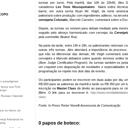
turmas por turno. Pela manhã, das 10h às 10h45,
Alex G
canadense
Les Trois Mousquetaires
falará sobre técnic
barris; em outra turma
Ryan Mc Veigh
, da norte americ
COPO
palestrará sobre produção com ingredientes aditivos; na tercei
cervejaria Colorado
,
Marcelo Carneiro
, comentará sobre a Esco
Depois, as turmas se reúnem para debate mediado pela mestre
seguido pelo almoço harmonizado com cervejas da
Cervejar
pela sommelier
Beatriz Ruiz
.
Na parte da tarde, entre 14h e 18h, os palestrantes retornam c
outras três turmas.
Alex
abordará a importância do processo
que irão se diferenciar das demais;
Mc Veigh
comentará sobr
cervejeiro e
Marcelo
debaterá sobre quando teremos estilos br
(
Beer Judge Certification Program
). As turmas também se junta
um coquetel com degustação de novidades e especialidades 
programação se repete nos dois dias de evento.
Os participantes podem se inscrever em duas aulas por dia, u
o paradigmas
R$ 650 para as palestras da manhã e tarde ou R$ 350 por um t
 lança sua Fruit
inscrição na
Master Class
dá direito ao passaporte para os c
rango
Bière
. O link para se inscrever é:
http://www.
mondialdelabier
 Russian Imperial
class
Fonte: In Press Porter Novelli Assessoria de Comunicação
est no Aterro do
rveja Artesanal no
0 papos de boteco:
ping