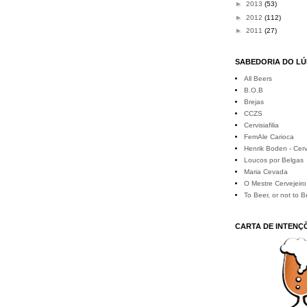
►
2013
(53)
►
2012
(112)
►
2011
(27)
SABEDORIA DO L
All Beers
B.O.B
Brejas
CCZS
Cervisiafilia
FemAle Carioca
Henrik Boden - Cerv
Loucos por Belgas
Maria Cevada
O Mestre Cervejeiro
To Beer, or not to B
CARTA DE INTENÇ