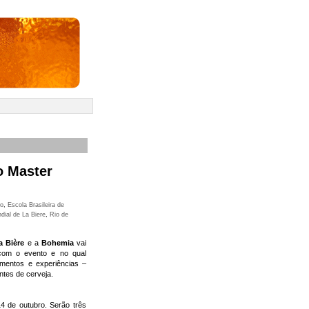
o Master
do
,
Escola Brasileira de
dial de La Biere
,
Rio de
a Bière
e a
Bohemia
vai
 com o evento e no qual
imentos e experiências –
ntes de cerveja.
14 de outubro. Serão três