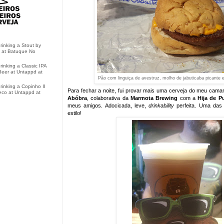
drinking a Stout by
 at Batuque No
rinking a Classic IPA
eer at Untappd at
Pão com linguiça de avestruz, molho de jabuticaba picante e
drinking a Copinho II
Para fechar a noite, fui provar mais uma cerveja do meu cama
eco at Untappd at
Abóbra
, colaborativa da
Marmota Brewing
com a
Hija de P
meus amigos. Adocicada, leve,
drinkability
perfeita. Uma das
estilo!