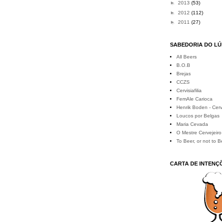
►
2013
(53)
►
2012
(112)
►
2011
(27)
SABEDORIA DO L
All Beers
B.O.B
Brejas
CCZS
Cervisiafilia
FemAle Carioca
Henrik Boden - Cerv
Loucos por Belgas
Maria Cevada
O Mestre Cervejeiro
To Beer, or not to B
CARTA DE INTENÇ