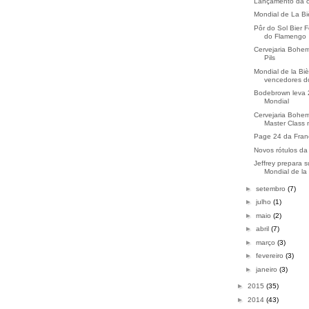
Lançamento da c
Mondial de La Bi
Pôr do Sol Bier 
do Flamengo
Cervejaria Bohe
Pils
Mondial de la Biè
vencedores do
Bodebrown leva 2
Mondial
Cervejaria Bohem
Master Class 
Page 24 da Franç
Novos rótulos da
Jeffrey prepara 
Mondial de la 
►
setembro
(7)
►
julho
(1)
►
maio
(2)
►
abril
(7)
►
março
(3)
►
fevereiro
(3)
►
janeiro
(3)
►
2015
(35)
►
2014
(43)