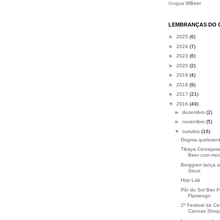
WBeer
Uruguai
LEMBRANÇAS DO 
►
2025
(6)
►
2024
(7)
►
2023
(6)
►
2020
(2)
►
2019
(4)
►
2018
(9)
►
2017
(21)
▼
2016
(49)
►
dezembro
(2)
►
novembro
(5)
▼
outubro
(16)
Dogma quebrand
Tibaya Cervejaria
Beer com mo
Berggren lança a
Stout
Hop Lab
Pôr do Sol Bier F
Flamengo
2º Festival da Ce
Canoas Shop