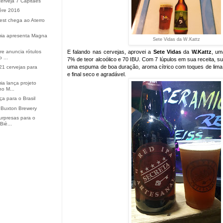
erveja 7 Capitães
ère 2016
Fest chega ao Aterro
mia apresenta Magna
Sete Vidas da W.Kattz
E falando nas cervejas, aprovei a
Sete Vidas
da
W.Kattz
, u
re anuncia rótulos
 ...
7% de teor alcoólico e 70 IBU. Com 7 lúpulos em sua receita, 
uma espuma de boa duração, aroma cítrico com toques de lima,
1 cervejas para
e final seco e agradável.
ia lança projeto
no M...
a para o Brasil
 Buxton Brewery
surpresas para o
Biè...