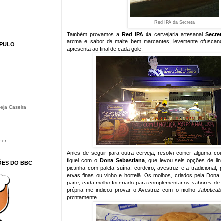
Red IPA da Secreta
Também provamos a
Red IPA
da cervejaria artesanal
Secre
aroma e sabor de malte bem marcantes, levemente ofuscan
ÚPULO
apresenta ao final de cada gole.
eja Caseira
eer
Antes de seguir para outra cerveja, resolvi comer alguma co
fiquei com o
Dona Sebastiana
, que levou seis opções de li
ÕES DO BBC
picanha com paleta suína, cordeiro, avestruz e a tradicional
ervas finas ou vinho e hortelã. Os molhos, criados pela Dona 
parte, cada molho foi criado para complementar os sabores de c
própria me indicou provar o Avestruz com o molho
Jabuticab
prontamente.