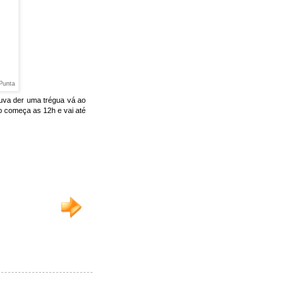
 Punta
uva der uma trégua vá ao
o começa as 12h e vai até