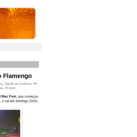
do Flamengo
ry
,
Opinião do Confesso
,
Pôr
das
,
W.Kattz
 Bier Fest
, que começou
, e vai até domingo 23/10,