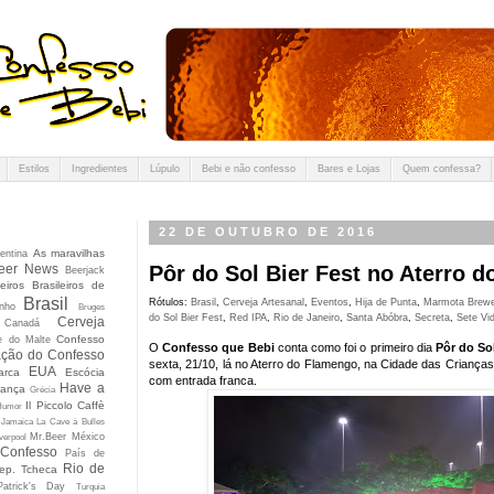
Estilos
Ingredientes
Lúpulo
Bebi e não confesso
Bares e Lojas
Quem confessa?
22 DE OUTUBRO DE 2016
As maravilhas
entina
eer News
Pôr do Sol Bier Fest no Aterro 
Beerjack
eiros Brasileiros de
Brasil
Rótulos:
Brasil
,
Cerveja Artesanal
,
Eventos
,
Hija de Punta
,
Marmota Brewe
nho
Bruges
do Sol Bier Fest
,
Red IPA
,
Rio de Janeiro
,
Santa Abóbra
,
Secreta
,
Sete Vi
Cerveja
Canadá
Confesso
e do Malte
O
Confesso que Bebi
conta como foi o primeiro dia
Pôr do Sol
ção do Confesso
sexta, 21/10, lá no Aterro do Flamengo, na Cidade das Crianças
EUA
arca
Escócia
com entrada franca.
Have a
rança
Grécia
Il Piccolo Caffè
Humor
Jamaica
La Cave à Bulles
Mr.Beer
México
verpool
 Confesso
País de
Rio de
ep. Tcheca
Patrick's Day
Turquia