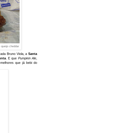
 queijo cheddar
rada Bruno Viola, a
Santa
unta
. E que
Pumpkin Ale
,
 melhores que já bebi do