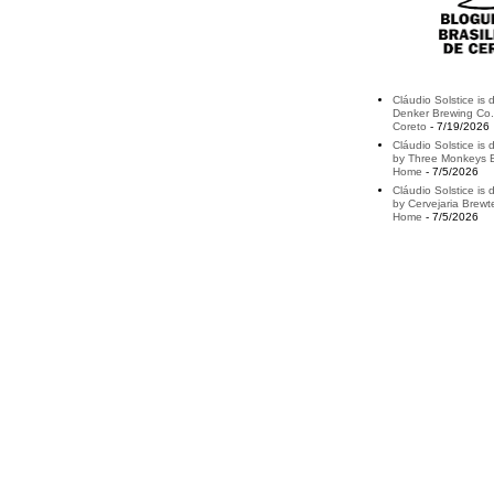
Cláudio Solstice is 
Denker Brewing Co.
Coreto
- 7/19/2026
Cláudio Solstice is d
by Three Monkeys B
Home
- 7/5/2026
Cláudio Solstice is 
by Cervejaria Brewt
Home
- 7/5/2026