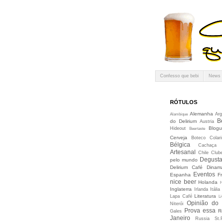
Confesso que bebi
News
RÓTULOS
Alemanha
Arg
Alambique
B
do Delirium
Austria
Blogu
Hideout
Beertaste
Cerveja
Boteco Colari
Bélgica
Cachaça
Artesanal
Chile
Club
Degusta
pelo mundo
Delirium Café
Dinam
Eventos
Espanha
F
nice beer
Holanda
Inglaterra
Irlanda
Itália
Literatura
Lapa Café
Li
Opinião do
Niterói
Prova essa
R
Gales
Janeiro
Russia
St.