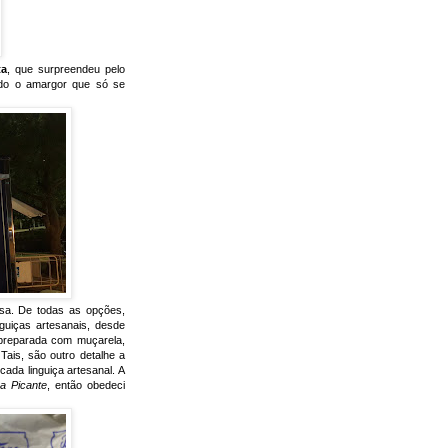
ta
, que surpreendeu pelo
do o amargor que só se
isa. De todas as opções,
nguiças artesanais, desde
, preparada com muçarela,
Tais, são outro detalhe a
ada linguiça artesanal. A
a Picante
, então obedeci